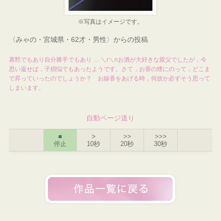
※写真はイメージです。
〈みゃの・宮城県・62才・男性〉からの投稿
寡黙でもあり自分勝手でもあり … ＼r＼nお酒が大好きな親父でしたが，今
思い返せば，子煩悩でもあったようです。さて，お香の煙にのって，どこま
で昇っていったのでしょうか？ お線香をあげる時，何故か必ずそう思って
しまいます。
自動ページ送り
■
>
>>
>>>
停止
10秒
20秒
30秒