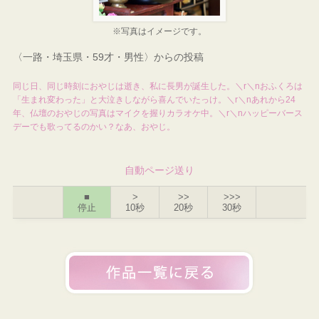
※写真はイメージです。
〈一路・埼玉県・59才・男性〉からの投稿
同じ日、同じ時刻におやじは逝き、私に長男が誕生した。＼r＼nおふくろは
「生まれ変わった」と大泣きしながら喜んでいたっけ。＼r＼nあれから24
年、仏壇のおやじの写真はマイクを握りカラオケ中。＼r＼nハッピーバース
デーでも歌ってるのかい？なあ、おやじ。
自動ページ送り
■
>
>>
>>>
停止
10秒
20秒
30秒