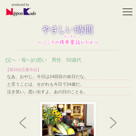
togg
navi
[父へ・母へ]の想い 男性 50歳代
【第16次応募作品】
なあ、おやじ。今日は24回目の命日だな。
と言うことは、せがれも今日で24歳だ。
泣き笑い。思い出すよ、あの日のことを。