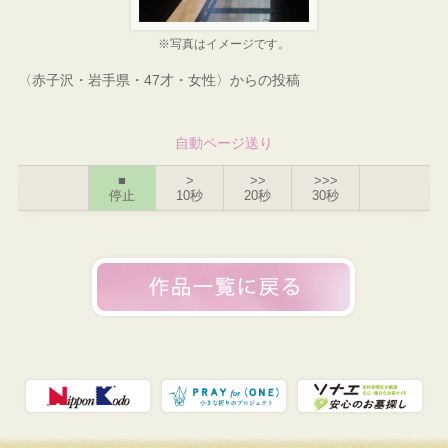
※写真はイメージです。
〈赤子沢・岩手県・47才・女性〉からの投稿
自動ページ送り
■
>
>>
>>>
停止
10秒
20秒
30秒