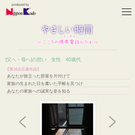
togg
navi
[父へ・母へ]の想い 女性 40歳代
【第16次応募作品】
あなたが旅立った部屋を片付けて
家族の生まれた日を書いた手帳を見つけ
あなたの家族への誠実な姿を知る