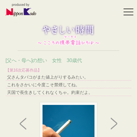
togg
navi
[父へ・母へ]の想い 女性 30歳代
【第16次応募作品】
父さんタバコがまた値上がりするみたい。
これをさかいに今度こそ禁煙してね。
天国で長生きしてくれなくちゃ。約束だよ。