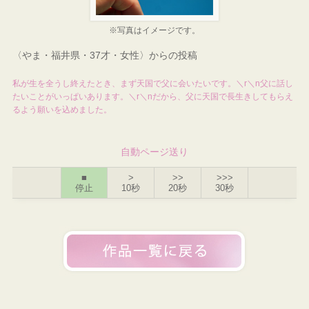
※写真はイメージです。
〈やま・福井県・37才・女性〉からの投稿
私が生を全うし終えたとき、まず天国で父に会いたいです。＼r＼n父に話し
たいことがいっぱいあります。＼r＼nだから、父に天国で長生きしてもらえ
るよう願いを込めました。
自動ページ送り
■
>
>>
>>>
停止
10秒
20秒
30秒