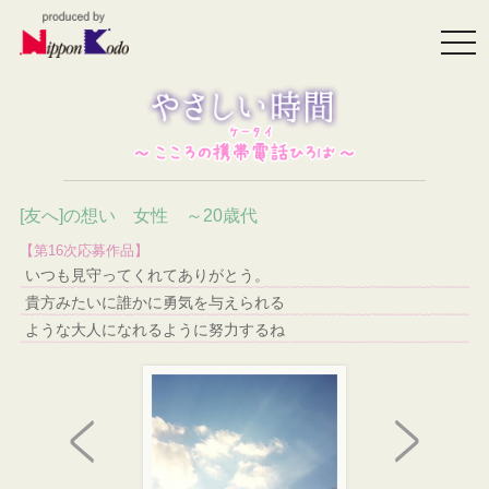
togg
navi
[友へ]の想い 女性 ～20歳代
【第16次応募作品】
いつも見守ってくれてありがとう。
貴方みたいに誰かに勇気を与えられる
ような大人になれるように努力するね