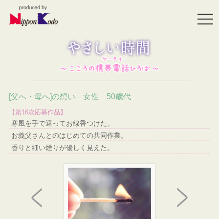
togg
navi
[父へ・母へ]の想い 女性 50歳代
【第16次応募作品】
寒風を手で遮ってお線香つけた。
お義父さんとのはじめての共同作業。
香りと細い煙りが優しく見えた。