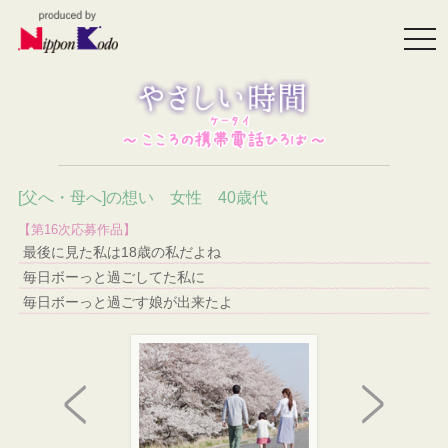
togg
navi
[父へ・母へ]の想い 女性 40歳代
【第16次応募作品】
最後に見た私は18歳の私だよね
毎日ボーっと過ごしてた私に
毎日ボーっと過ごす娘が出来たよ