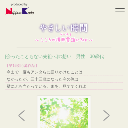
togg
navi
[会ったこともない先祖へ]の想い 男性 30歳代
【第16次応募作品】
今まで一度もアンタらに語りかけたことは
なかったが、三十三歳になった今の俺は
壁にぶち当たっている。まあ、見ててくれよ