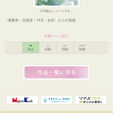
※写真はイメージです。
〈紫敷布・北海道・74才・女性〉からの投稿
自動ページ送り
■
>
>>
>>>
停止
10秒
20秒
30秒