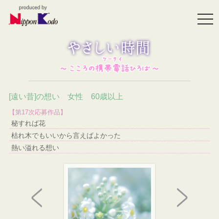
togg
navi
[遠い昔]の想い 女性 60歳以上
【第17次応募作品】
秘すれば花
枯れ木でもいいから言えばよかった
熱い溢れる想い