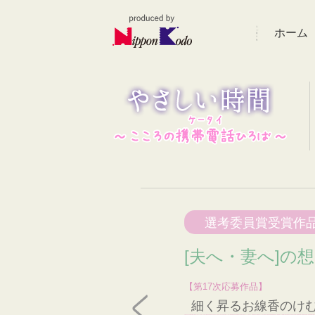
ホーム
選考委員賞受賞作
[夫へ・妻へ]の
【第17次応募作品】
細く昇るお線香のけ