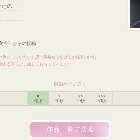
なたの
・女性〉からの投稿
と繋がっていたいと思う気持ちであげるお線香のけむ
見える事で少し嬉しくおもっています
自動ページ送り
■
>
>>
>>>
停止
10秒
20秒
30秒