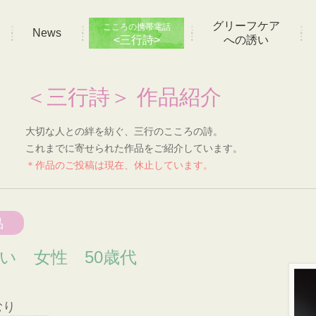
グリーフケア
こころの携帯電話
News
<三行詩>
への誘い
＜三行詩＞ 作品紹介
大切な人との絆を紡ぐ、三行のこころの詩。
これまでに寄せられた作品をご紹介しています。
＊作品のご投稿は現在、休止しています。
品
想い 女性 50歳代
むり