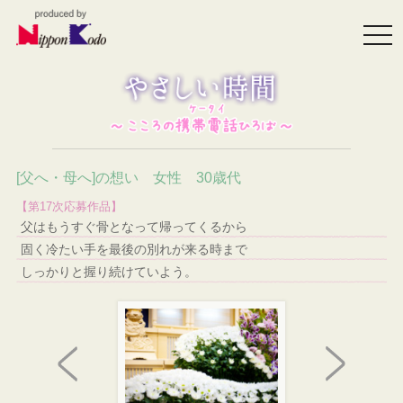
togg
navi
[父へ・母へ]の想い 女性 30歳代
【第17次応募作品】
父はもうすぐ骨となって帰ってくるから
固く冷たい手を最後の別れが来る時まで
しっかりと握り続けていよう。