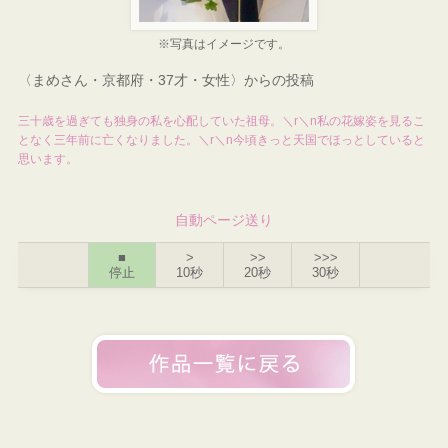
※写真はイメージです。
〈まめさん・京都府・37才・女性〉からの投稿
三十歳を過ぎても独身の私を心配していた祖母。＼r＼n私の花嫁姿を見るこ
となく三年前に亡くなりました。＼r＼n今頃きっと天国でほっとしていると
思います。
自動ページ送り
■
>
>>
>>>
停止
10秒
20秒
30秒