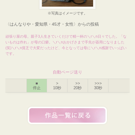
※写真はイメージです。
〈はんなりや・愛知県・45才・女性〉からの投稿
頑張り屋の母。親子3人生きていくだけで精一杯の＼r＼n日々でした。「な
いものは作れ」が母の口癖。＼r＼nおかげさまで手先が器用になりました
(笑)＼r＼n貧乏で大変だったけど、今となっては母に＼r＼n感謝でいっぱい
です。
自動ページ送り
■
>
>>
>>>
停止
10秒
20秒
30秒