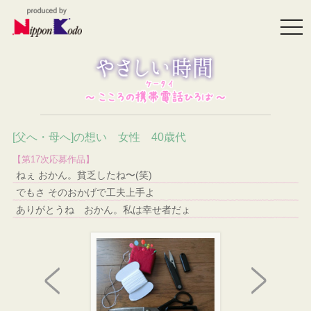
togg
navi
[父へ・母へ]の想い 女性 40歳代
【第17次応募作品】
ねぇ おかん。貧乏したね〜(笑)
でもさ そのおかげで工夫上手よ
ありがとうね おかん。私は幸せ者だょ