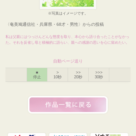
※写真はイメージです。
〈奄美鳩通信社・兵庫県・68才・男性〉からの投稿
私は父親にはつっけんどんな態度を取り、本心から語り合ったことがなかっ
た。それを反省し母と積極的に語らい、親への感謝の思いを心に留めたい。
自動ページ送り
■
>
>>
>>>
停止
10秒
20秒
30秒