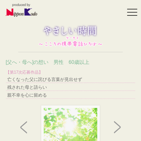
togg
navi
[父へ・母へ]の想い 男性 60歳以上
【第17次応募作品】
亡くなった父に詫びる言葉が見出せず
残された母と語らい
親不幸を心に留める