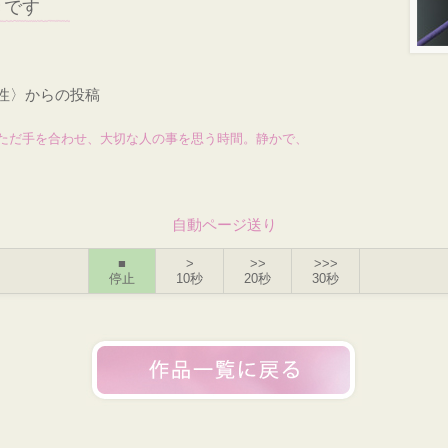
きです
女性〉からの投稿
ただ手を合わせ、大切な人の事を思う時間。静かで、
自動ページ送り
■
>
>>
>>>
停止
10秒
20秒
30秒