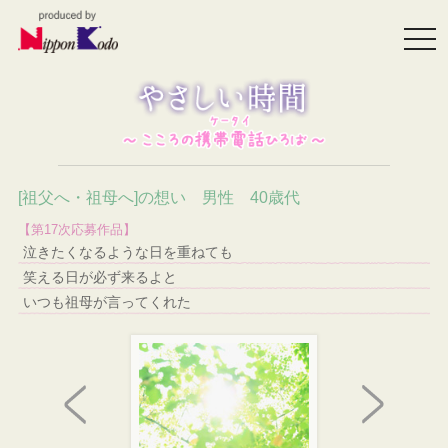
togg
navi
[祖父へ・祖母へ]の想い 男性 40歳代
【第17次応募作品】
泣きたくなるような日を重ねても
笑える日が必ず来るよと
いつも祖母が言ってくれた