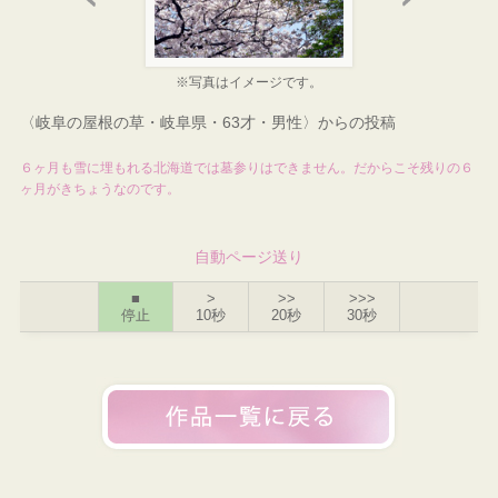
※写真はイメージです。
〈岐阜の屋根の草・岐阜県・63才・男性〉からの投稿
６ヶ月も雪に埋もれる北海道では墓参りはできません。だからこそ残りの６
ヶ月がきちょうなのです。
自動ページ送り
■
>
>>
>>>
停止
10秒
20秒
30秒