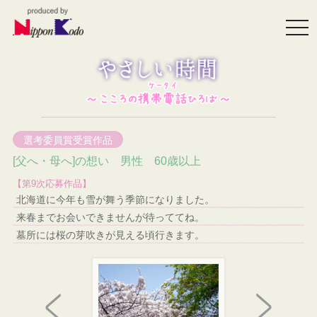
togg
navi
選考委員賞受賞作品
[父へ・母へ]の想い 男性 60歳以上
【第9次応募作品】
北海道に今年も雪が舞う季節になりました。
来春までお会いできませんが待っててね。
墓所には桜の芽吹きが見える頃行きます。