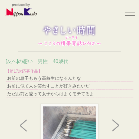
togg
navi
[友へ]の想い 男性 40歳代
【第17次応募作品】
お前の息子ももう高校生になるんだな
お前に似て人を笑わすことが好きみたいだ
ただお前と違って女子からはよくモテてるよ