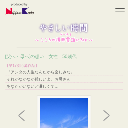
togg
navi
[父へ・母へ]の想い 女性 50歳代
【第17次応募作品】
『アンタの人生なんだから楽しみな』
それがなかなか難しいよ、お母さん
あなたがいないと淋しくて…