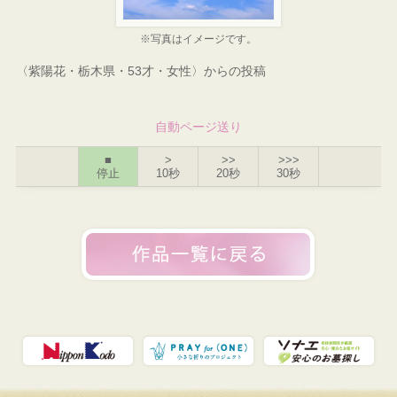
※写真はイメージです。
〈紫陽花・栃木県・53才・女性〉からの投稿
自動ページ送り
■
>
>>
>>>
停止
10秒
20秒
30秒