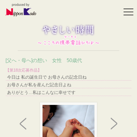
togg
navi
[父へ・母へ]の想い 女性 50歳代
【第18次応募作品】
今日は 私の誕生日で お母さんの記念日ね
お母さんが私を産んだ記念日よね
ありがとう…私はこんなに幸せです