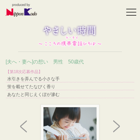
togg
navi
[夫へ・妻へ]の想い 男性 50歳代
【第18次応募作品】
水引きを弄んでる小さな手
蛍を載せてたなびく香り
あなたと同じえくぼが滲む