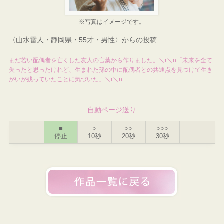
※写真はイメージです。
〈山水雷人・静岡県・55才・男性〉からの投稿
まだ若い配偶者を亡くした友人の言葉から作りました。＼r＼n「未来を全て
失ったと思ったけれど、生まれた孫の中に配偶者との共通点を見つけて生き
がいが残っていたことに気づいた」＼r＼n
自動ページ送り
■
>
>>
>>>
停止
10秒
20秒
30秒