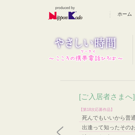
ホーム
[ご入居者さまへ
【第18次応募作品】
死んでもいいから普
出逢って知ったその