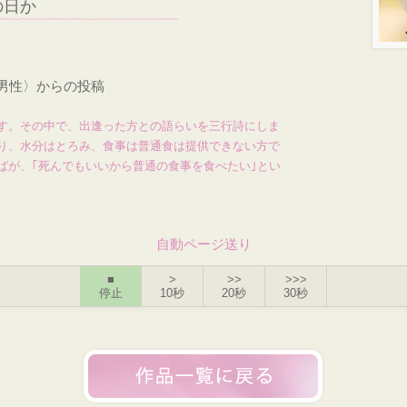
の日か
・男性〉からの投稿
す。その中で、出逢った方との語らいを三行詩にしま
り、水分はとろみ、食事は普通食は提供できない方で
ばが、｢死んでもいいから普通の食事を食べたい｣とい
自動ページ送り
■
>
>>
>>>
停止
10秒
20秒
30秒