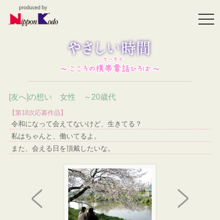
togg
navi
[友へ]の想い 女性 ～20歳代
【第18次応募作品】
令和になって会えてないけど、生きてる？
私はちゃんと、働いてるよ。
また、会える日を頂戴したいな。