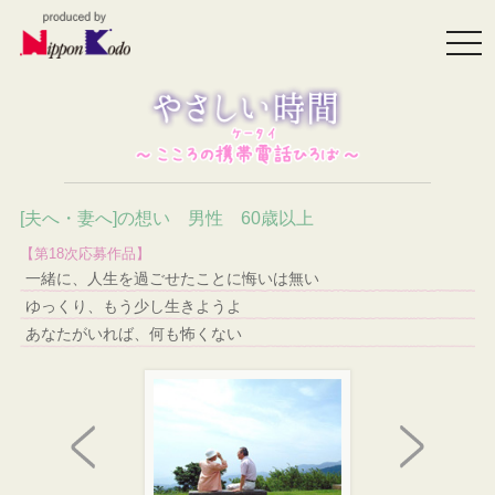
togg
navi
[夫へ・妻へ]の想い 男性 60歳以上
【第18次応募作品】
一緒に、人生を過ごせたことに悔いは無い
ゆっくり、もう少し生きようよ
あなたがいれば、何も怖くない