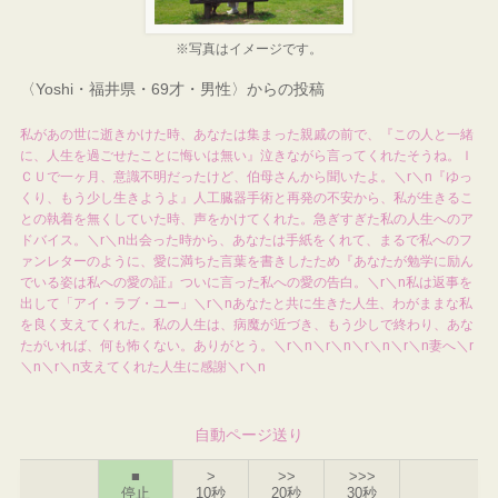
※写真はイメージです。
〈Yoshi・福井県・69才・男性〉からの投稿
私があの世に逝きかけた時、あなたは集まった親戚の前で、『この人と一緒
に、人生を過ごせたことに悔いは無い』泣きながら言ってくれたそうね。Ｉ
ＣＵで一ヶ月、意識不明だったけど、伯母さんから聞いたよ。＼r＼n『ゆっ
くり、もう少し生きようよ』人工臓器手術と再発の不安から、私が生きるこ
との執着を無くしていた時、声をかけてくれた。急ぎすぎた私の人生へのア
ドバイス。＼r＼n出会った時から、あなたは手紙をくれて、まるで私へのフ
ァンレターのように、愛に満ちた言葉を書きしたため『あなたが勉学に励ん
でいる姿は私への愛の証』ついに言った私への愛の告白。＼r＼n私は返事を
出して「アイ・ラブ・ユー」＼r＼nあなたと共に生きた人生、わがままな私
を良く支えてくれた。私の人生は、病魔が近づき、もう少しで終わり、あな
たがいれば、何も怖くない。ありがとう。＼r＼n＼r＼n＼r＼n＼r＼n妻へ＼r
＼n＼r＼n支えてくれた人生に感謝＼r＼n
自動ページ送り
■
>
>>
>>>
停止
10秒
20秒
30秒