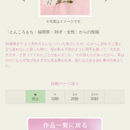
※写真はイメージです。
〈とんころもち・福岡県・39才・女性〉からの投稿
30歳過ぎて もう充分大人になっていた私でしたが、心がへし折れて二度と
立ち直れないと思った時に、母が私を子供のように両手を握って「大丈夫、
大丈夫」と言ってくれたことがありました。 その温もりがあったから、私は
やけにならず投げ出さず立ち直る事が出来、新たな人生を歩む事が出来まし
た。
自動ページ送り
■
>
>>
>>>
停止
10秒
20秒
30秒