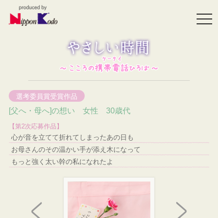
togg
navi
選考委員賞受賞作品
[父へ・母へ]の想い 女性 30歳代
【第2次応募作品】
心が音を立てて折れてしまったあの日も
お母さんのその温かい手が添え木になって
もっと強く太い幹の私になれたよ