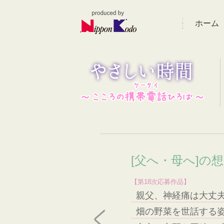
ホーム
[父へ・母へ]の
【第18次応募作品】
親父、神経痛は大丈
畑の野菜を世話する