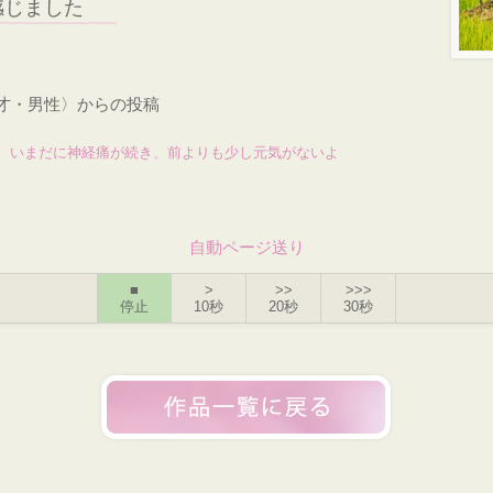
感じました
7才・男性〉からの投稿
、いまだに神経痛が続き、前よりも少し元気がないよ
自動ページ送り
■
>
>>
>>>
停止
10秒
20秒
30秒