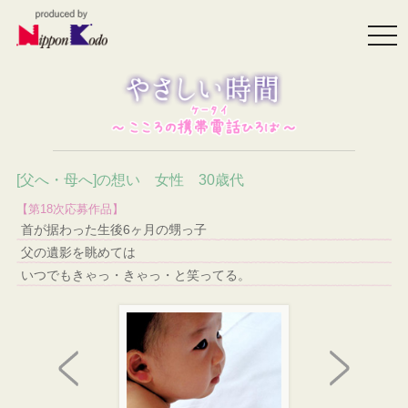
togg
navi
[父へ・母へ]の想い 女性 30歳代
【第18次応募作品】
首が据わった生後6ヶ月の甥っ子
父の遺影を眺めては
いつでもきゃっ・きゃっ・と笑ってる。