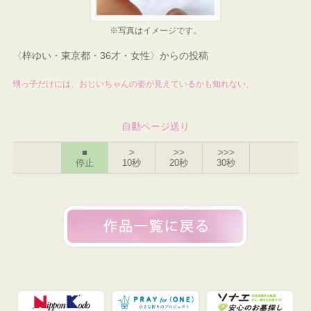
※写真はイメージです。
〈梓ゆい・東京都・36才・女性〉からの投稿
甥っ子だけには、おじいちゃんの姿が見えているかも知れない。
自動ページ送り
■
>
>>
>>>
停止
10秒
20秒
30秒