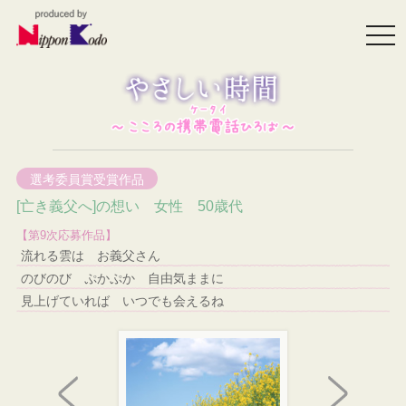
togg
navi
選考委員賞受賞作品
[亡き義父へ]の想い 女性 50歳代
【第9次応募作品】
流れる雲は お義父さん
のびのび ぷかぷか 自由気ままに
見上げていれば いつでも会えるね