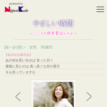
togg
navi
[友へ]の想い 女性 30歳代
【第18次応募作品】
あの頃を思い出せば 笑った日々
最後に見たのは 真っ直ぐな目の貴方
今も笑っていますか