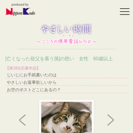
togg
navi
[亡くなった祖父を慕う孫]の想い 女性 60歳以上
【第18次応募作品】
じいじにお手紙書いたのは
やさしいお返事欲しいから
お空のポストどこにあるの？