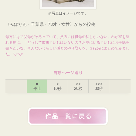
※写真はイメージです。
〈みぽりん・千葉県・73才・女性〉からの投稿
母方には祖父母がそろっていて、父方には祖母の私しかいない。わが家を訪
れる度に、「どうして市川じいじはいないの？お空にいるじいじにお手紙を
書きたいな」そんないじらしい孫とのやり取りを、３行詩にまとめてみまし
た。＼r＼n
自動ページ送り
■
>
>>
>>>
停止
10秒
20秒
30秒