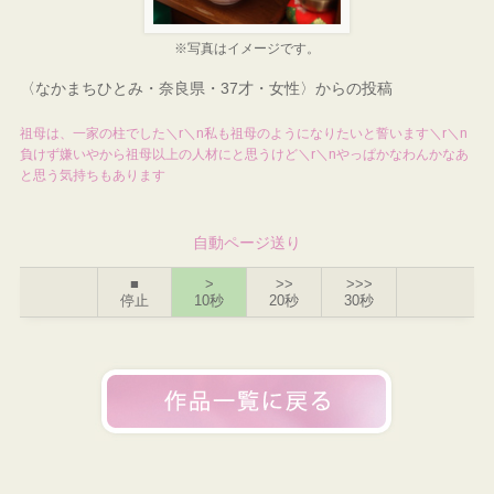
※写真はイメージです。
〈なかまちひとみ・奈良県・37才・女性〉からの投稿
祖母は、一家の柱でした＼r＼n私も祖母のようになりたいと誓います＼r＼n
負けず嫌いやから祖母以上の人材にと思うけど＼r＼nやっぱかなわんかなあ
と思う気持ちもあります
自動ページ送り
■
>
>>
>>>
停止
10秒
20秒
30秒