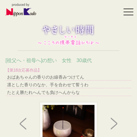
togg
navi
[祖父へ・祖母へ]の想い 女性 30歳代
【第18次応募作品】
おばあちゃんの香りのお線香みつけてん
凛とした香りのなか、手を合わせて誓うわ
たとえ勝たれへんでも負けへんからな