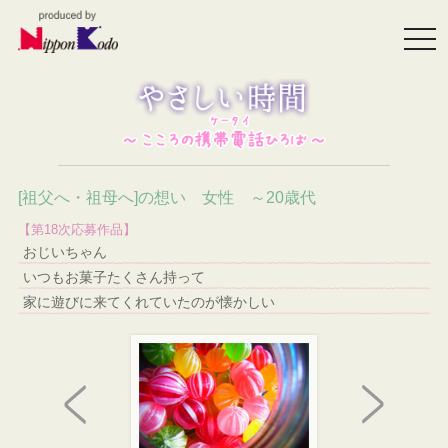
togg
navi
[祖父へ・祖母へ]の想い 女性 ～20歳代
【第18次応募作品】
おじいちゃん
いつもお菓子たくさん持って
家に遊びに来てくれていたのが懐かしい