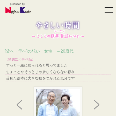
togg
navi
[父へ・母へ]の想い 女性 ～20歳代
【第18次応募作品】
ずっと一緒に居られると思ってました
ちょっとやそっとじゃ居なくならない存在
昔見た絵本に大きな嘘をつかれた気分です