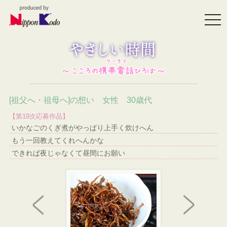
togg
navi
[祖父へ・祖母へ]の想い 女性 30歳代
【第19次応募作品】
いかなごのくぎ煮がやっぱり上手く炊けへん
もう一回教えてくれへんかな
できれば夜じゃなくて昼間にお願い