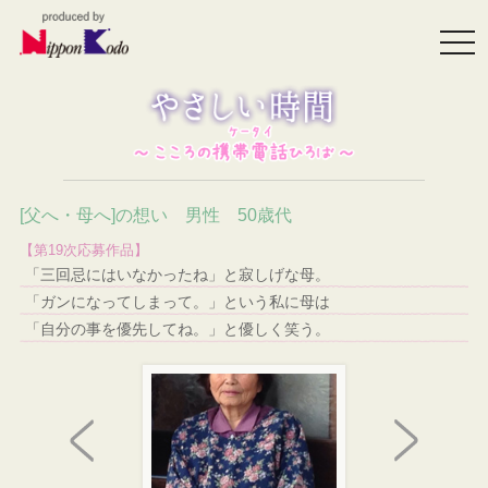
togg
navi
[父へ・母へ]の想い 男性 50歳代
【第19次応募作品】
「三回忌にはいなかったね」と寂しげな母。
「ガンになってしまって。」という私に母は
「自分の事を優先してね。」と優しく笑う。