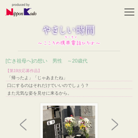
togg
navi
[亡き祖母へ]の想い 男性 ～20歳代
【第19次応募作品】
「帰ったよ」「じゃあまたね」
口にするのはそれだけでいいのでしょう？
また元気な姿を見せに来るから。