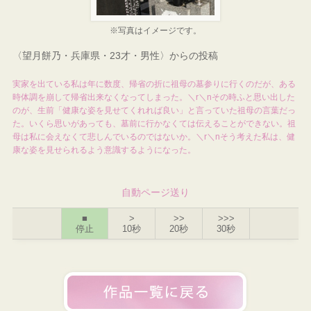
※写真はイメージです。
〈望月餅乃・兵庫県・23才・男性〉からの投稿
実家を出ている私は年に数度、帰省の折に祖母の墓参りに行くのだが、ある
時体調を崩して帰省出来なくなってしまった。＼r＼nその時ふと思い出した
のが、生前「健康な姿を見せてくれれば良い」と言っていた祖母の言葉だっ
た。いくら思いがあっても、墓前に行かなくては伝えることができない。祖
母は私に会えなくて悲しんでいるのではないか。＼r＼nそう考えた私は、健
康な姿を見せられるよう意識するようになった。
自動ページ送り
■
>
>>
>>>
停止
10秒
20秒
30秒