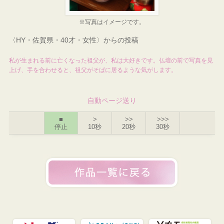
※写真はイメージです。
〈HY・佐賀県・40才・女性〉からの投稿
私が生まれる前に亡くなった祖父が、私は大好きです。仏壇の前で写真を見
上げ、手を合わせると、祖父がそばに居るような気がします。
自動ページ送り
■
>
>>
>>>
停止
10秒
20秒
30秒