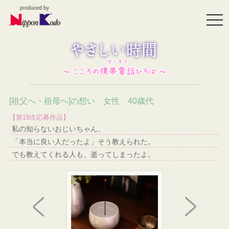
togg
navi
[祖父へ・祖母へ]の想い 女性 40歳代
【第19次応募作品】
私の知らないおじいちゃん、
「本当に良い人だったよ」そう教えられた。
でも教えてくれる人も、逝ってしまったよ。