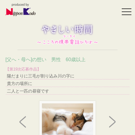
togg
navi
[父へ・母へ]の想い 男性 60歳以上
【第19次応募作品】
陽だまりに三毛が割り込み川の字に
貴方の場所に
二人と一匹の昼寝です