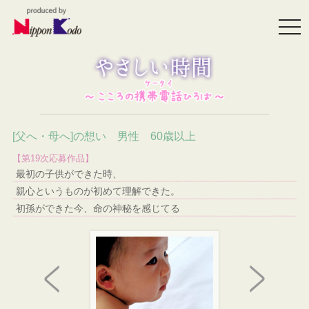
togg
navi
[父へ・母へ]の想い 男性 60歳以上
【第19次応募作品】
最初の子供ができた時、
親心というものが初めて理解できた。
初孫ができた今、命の神秘を感じてる