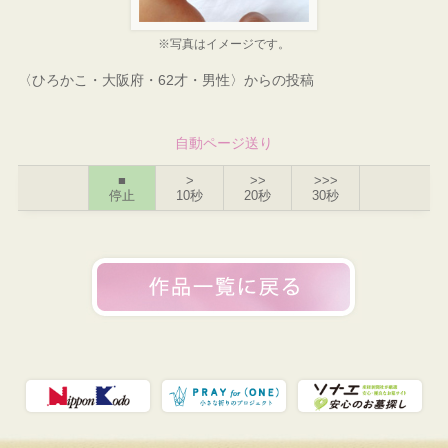
※写真はイメージです。
〈ひろかこ・大阪府・62才・男性〉からの投稿
自動ページ送り
■
>
>>
>>>
停止
10秒
20秒
30秒