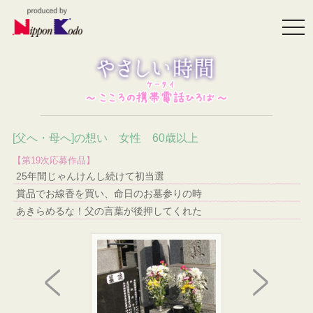
togg
navi
[父へ・母へ]の想い 女性 60歳以上
【第19次応募作品】
25年間じゃんけんし続けて初当選
賞品でお線香を買い、命日のお墓参りの時
あきらめるな！父の言葉が後押してくれた