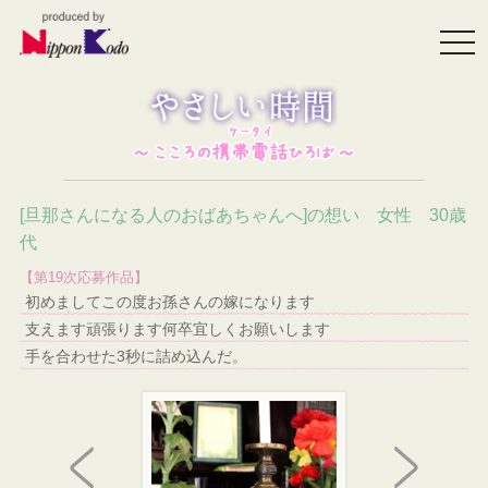
togg
navi
[旦那さんになる人のおばあちゃんへ]の想い 女性 30歳
代
【第19次応募作品】
初めましてこの度お孫さんの嫁になります
支えます頑張ります何卒宜しくお願いします
手を合わせた3秒に詰め込んだ。