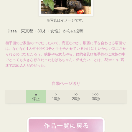
※写真はイメージです。
〈issa・東京都・30才・女性〉からの投稿
相手側のご家族の中でだったので、尚更なのか。順番に手を合わせる場面で
は、なかなか1人何十秒や1分と手を合わせているわけにもいかない気にさせ
られるのはなぜだろう。挨拶やら意志やら、婚約者及び相手側のご家族の中
でとっても大きな存在だったおばあちゃんに伝えたいことは、3秒の中に高
速で詰め込んだのだった。
自動ページ送り
■
>
>>
>>>
停止
10秒
20秒
30秒