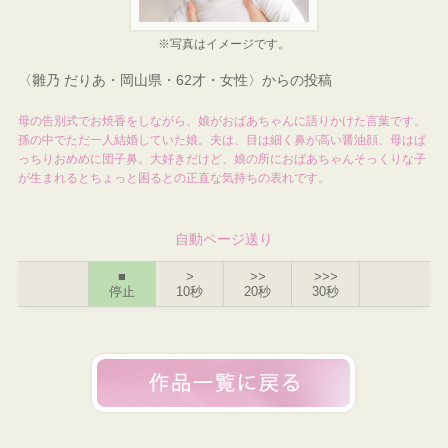
※写真はイメージです。
〈雛乃 だりあ・岡山県・62才・女性〉からの投稿
母の告別式でお焼香をしながら、娘がおばあちゃんに語りかけた言葉です。
孫の中でただ一人結婚していた娘。夫は、目は細く鼻が高い醤油顔、母はぱ
っちりおめめに団子鼻。大好きだけど、娘の所におばあちゃんそっくりな子
が生まれるとちょっと困るとの正直な気持ちの表れです。
自動ページ送り
■
>
>>
>>>
停止
10秒
20秒
30秒