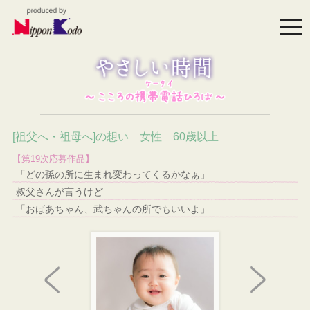
togg
navi
[祖父へ・祖母へ]の想い 女性 60歳以上
【第19次応募作品】
「どの孫の所に生まれ変わってくるかなぁ」
叔父さんが言うけど
「おばあちゃん、武ちゃんの所でもいいよ」