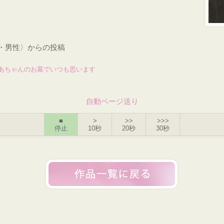
才・男性〉からの投稿
あちゃんのお墓でいつも思います
自動ページ送り
■
>
>>
>>>
停止
10秒
20秒
30秒