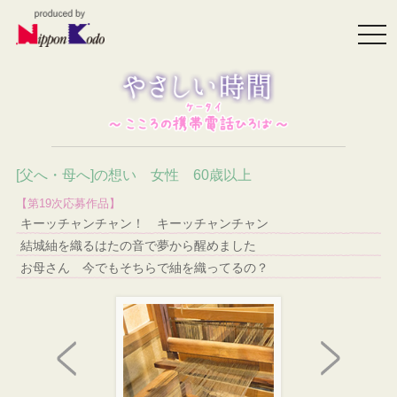
togg
navi
[父へ・母へ]の想い 女性 60歳以上
【第19次応募作品】
キーッチャンチャン！ キーッチャンチャン
結城紬を織るはたの音で夢から醒めました
お母さん 今でもそちらで紬を織ってるの？