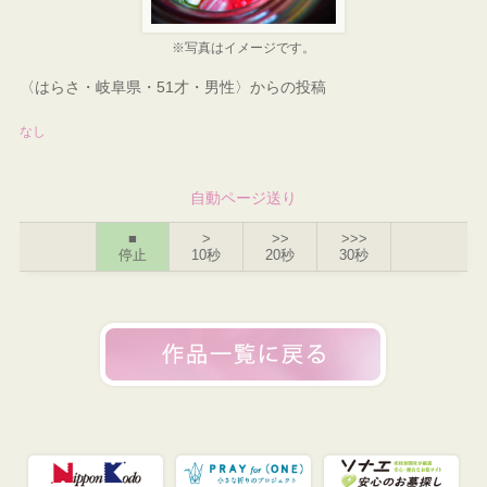
※写真はイメージです。
〈はらさ・岐阜県・51才・男性〉からの投稿
なし
自動ページ送り
■
>
>>
>>>
停止
10秒
20秒
30秒