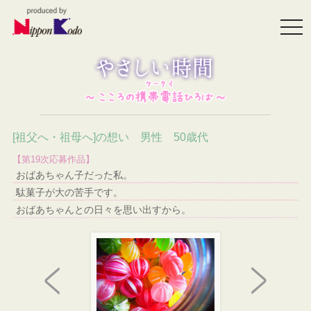
togg
navi
[祖父へ・祖母へ]の想い 男性 50歳代
【第19次応募作品】
おばあちゃん子だった私。
駄菓子が大の苦手です。
おばあちゃんとの日々を思い出すから。