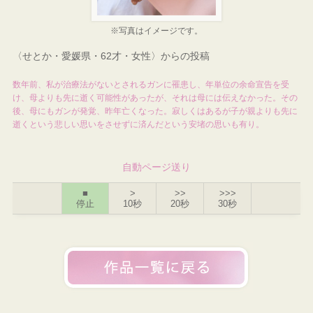
※写真はイメージです。
〈せとか・愛媛県・62才・女性〉からの投稿
数年前、私が治療法がないとされるガンに罹患し、年単位の余命宣告を受
け、母よりも先に逝く可能性があったが、それは母には伝えなかった。その
後、母にもガンが発覚、昨年亡くなった。寂しくはあるが子が親よりも先に
逝くという悲しい思いをさせずに済んだという安堵の思いも有り。
自動ページ送り
■
>
>>
>>>
停止
10秒
20秒
30秒