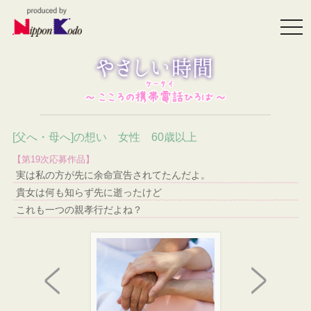
togg
navi
[父へ・母へ]の想い 女性 60歳以上
【第19次応募作品】
実は私の方が先に余命宣告されてたんだよ。
貴女は何も知らず先に逝ったけど
これも一つの親孝行だよね？