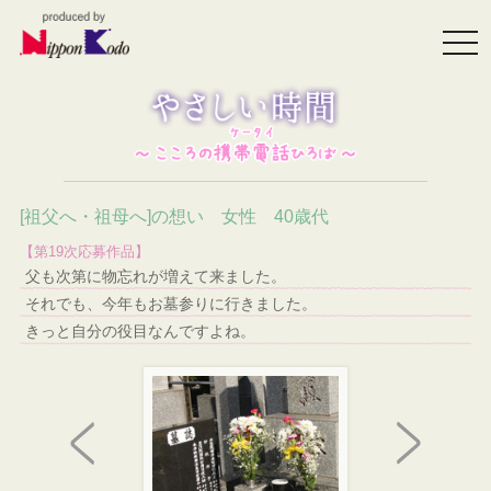
togg
navi
[祖父へ・祖母へ]の想い 女性 40歳代
【第19次応募作品】
父も次第に物忘れが増えて来ました。
それでも、今年もお墓参りに行きました。
きっと自分の役目なんですよね。