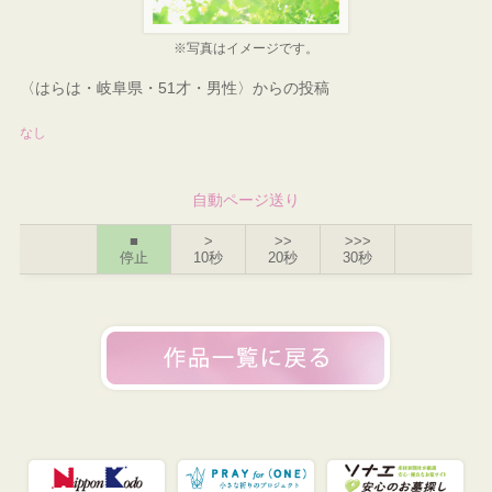
※写真はイメージです。
〈はらは・岐阜県・51才・男性〉からの投稿
なし
自動ページ送り
■
>
>>
>>>
停止
10秒
20秒
30秒