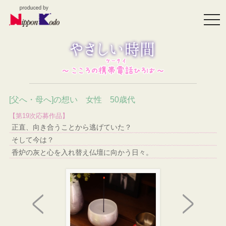
togg
navi
[父へ・母へ]の想い 女性 50歳代
【第19次応募作品】
正直、向き合うことから逃げていた？
そして今は？
香炉の灰と心を入れ替え仏壇に向かう日々。