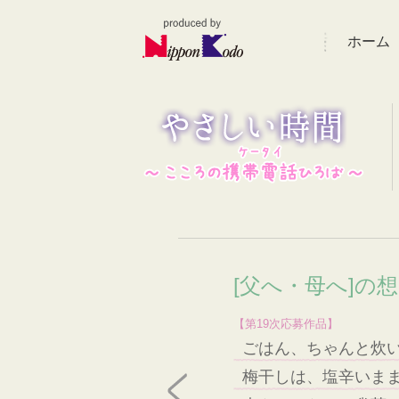
ホーム
[父へ・母へ]の
【第19次応募作品】
ごはん、ちゃんと炊
梅干しは、塩辛いま