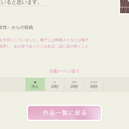
にいると思います。
・女性〉からの投稿
を大切にしていました。梅干しは蜂蜜入りなどは梅干
他界し、あの世で会ってくれれば、話に花が咲くこと
自動ページ送り
■
>
>>
>>>
停止
10秒
20秒
30秒